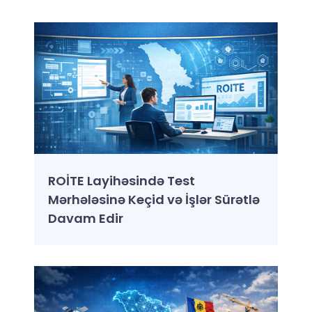
ROİTE Layihəsində Test
Mərhələsinə Keçid və İşlər Sürətlə
Davam Edir