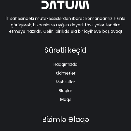
İT sahəsindəki mütəxəssislərdən ibarət komandamız sizinlə
görüşərək, biznesinizə uyğun dəyərli tövsiyələr təqdim
etməyə hazırdır. Gəlin, birlikdə əla bir layihəyə başlayaq!
Sürətli keçid
Haqqımızda
Xidmətlər
Məhsullar
Bloqlar
Əlaqə
Bizimlə Əlaqə