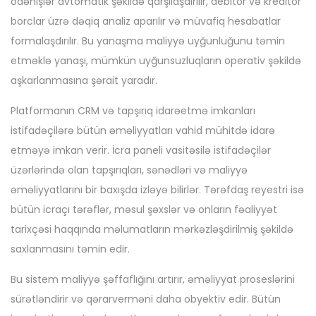
ödənişlər avtomatik şəkildə qarşılaşdırılır, debitor və kreditor
borclar üzrə dəqiq analiz aparılır və müvafiq hesabatlar
formalaşdırılır. Bu yanaşma maliyyə uyğunluğunu təmin
etməklə yanaşı, mümkün uyğunsuzluqların operativ şəkildə
aşkarlanmasına şərait yaradır.
Platformanın CRM və tapşırıq idarəetmə imkanları
istifadəçilərə bütün əməliyyatları vahid mühitdə idarə
etməyə imkan verir. İcra paneli vasitəsilə istifadəçilər
üzərlərində olan tapşırıqları, sənədləri və maliyyə
əməliyyatlarını bir baxışda izləyə bilirlər. Tərəfdaş reyestri isə
bütün icraçı tərəflər, məsul şəxslər və onların fəaliyyət
tarixçəsi haqqında məlumatların mərkəzləşdirilmiş şəkildə
saxlanmasını təmin edir.
Bu sistem maliyyə şəffaflığını artırır, əməliyyat proseslərini
sürətləndirir və qərarverməni daha obyektiv edir. Bütün