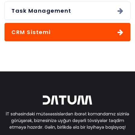
Task Management
CRM Sistemi
İT sahəsindəki mütəxəssislərdən ibarət komandamız sizinlə
görüşərək, biznesinizə uyğun dəyərli tövsiyələr təqdim
etməyə hazırdır. Gəlin, birlikdə əla bir layihəyə başlayaq!