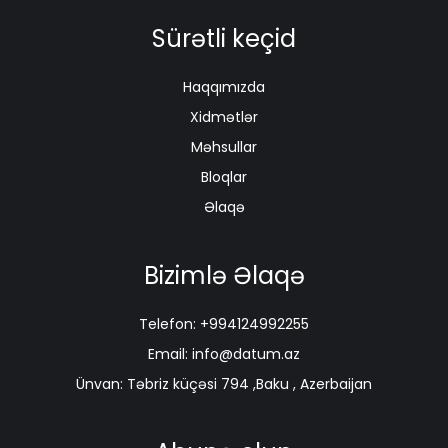
Sürətli keçid
Haqqımızda
Xidmətlər
Məhsullar
Bloqlar
Əlaqə
Bizimlə Əlaqə
Telefon: +994124992255
Email: info@datum.az
Ünvan: Təbriz küçəsi 794 ,Baku , Azerbaijan