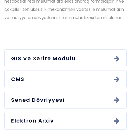
hesabatlar real məlumatlara əsaslanaraq formalaşdırılır və
çoxpilləli təhlükəsizlik mexanizmləri vasitəsilə məlumatların
və maliyyə əməliyyatlarının tam mühafizəsi təmin olunur.
GIS Və Xəritə Modulu
CMS
Sənəd Dövriyyəsi
Elektron Arxiv