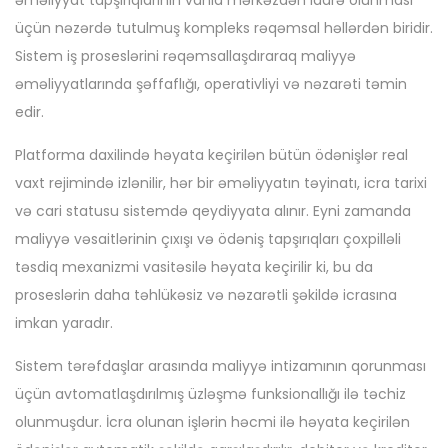
əməliyyat tapşırıqlarının vahid mərkəzdən idarə olunması
üçün nəzərdə tutulmuş kompleks rəqəmsal həllərdən biridir.
Sistem iş proseslərini rəqəmsallaşdıraraq maliyyə
əməliyyatlarında şəffaflığı, operativliyi və nəzarəti təmin
edir.
Platforma daxilində həyata keçirilən bütün ödənişlər real
vaxt rejimində izlənilir, hər bir əməliyyatın təyinatı, icra tarixi
və cari statusu sistemdə qeydiyyata alınır. Eyni zamanda
maliyyə vəsaitlərinin çıxışı və ödəniş tapşırıqları çoxpilləli
təsdiq mexanizmi vasitəsilə həyata keçirilir ki, bu da
proseslərin daha təhlükəsiz və nəzarətli şəkildə icrasına
imkan yaradır.
Sistem tərəfdaşlar arasında maliyyə intizamının qorunması
üçün avtomatlaşdırılmış üzləşmə funksionallığı ilə təchiz
olunmuşdur. İcra olunan işlərin həcmi ilə həyata keçirilən