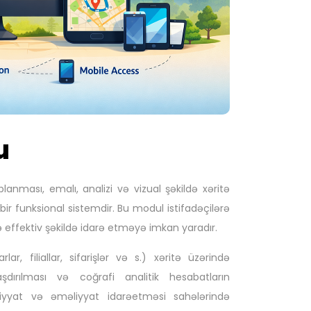
u
anması, emalı, analizi və vizual şəkildə xəritə
r funksional sistemdir. Bu modul istifadəçilərə
 effektiv şəkildə idarə etməyə imkan yaradır.
lar, filiallar, sifarişlər və s.) xəritə üzərində
laşdırılması və coğrafi analitik hesabatların
liyyat və əməliyyat idarəetməsi sahələrində