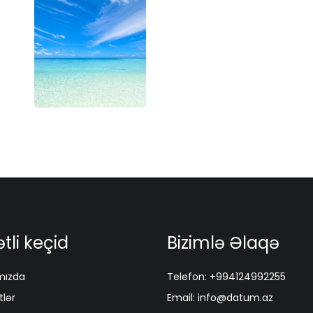
tli keçid
Bizimlə Əlaqə
mızda
Telefon: +994124992255
lər
Email: info@datum.az