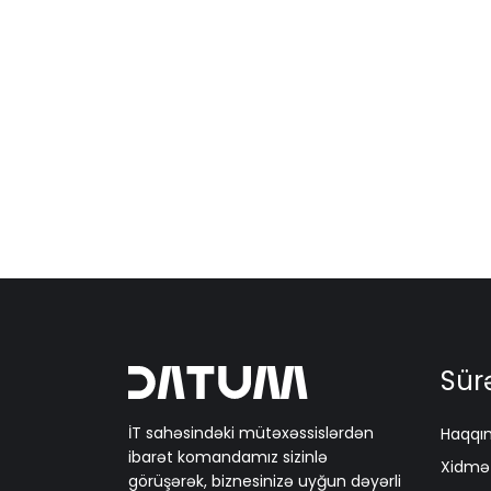
Sürə
İT sahəsindəki mütəxəssislərdən
Haqqı
ibarət komandamız sizinlə
Xidmət
görüşərək, biznesinizə uyğun dəyərli