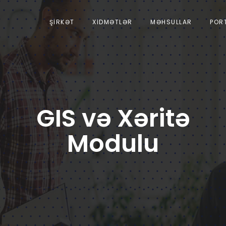
ŞIRKƏT
XIDMƏTLƏR
MƏHSULLAR
POR
GIS və Xəritə
Modulu