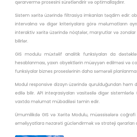
qərarvermə prosesini sürətləndirir və optimallaşdırır.
Sistem xəritə üzərində filtrasiya imkanları təqdim edir:
intervalına və digər kriteriyalara görə məlumatların a
interaktiv xəritə üzərində nöqtələr, marşrutlar və zonala
bilirlər.
GIS modulu müxtəlif analitik funksiyaları da dəstəklə
hesablanması, yaxın obyektlərin müəyyən edilməsi və coğra
funksiyalar biznes proseslərinin daha səmərəli planlanma
Modul responsive dizayn üzərində qurulduğundan həm de
edilə bilir. API inteqrasiyaları vasitəsilə digər sistemlər
vaxtda məlumat mübadiləsi təmin edir.
Ümumilikdə GIS və Xəritə Modulu, müəssisələrə coğrafi m
əməliyyatlara nəzarəti gücləndirmək və strateji qərarlar