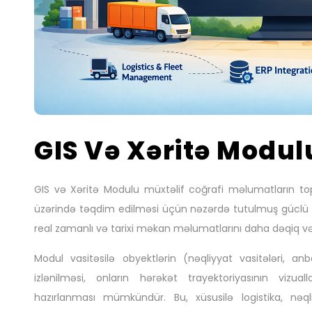
GIS Və Xəritə Modul
GIS və Xəritə Modulu müxtəlif coğrafi məlumatların topl
üzərində təqdim edilməsi üçün nəzərdə tutulmuş güclü bi
real zamanlı və tarixi məkan məlumatlarını daha dəqiq və
Modul vasitəsilə obyektlərin (nəqliyyat vasitələri, anbar
izlənilməsi, onların hərəkət trayektoriyasının vizual
hazırlanması mümkündür. Bu, xüsusilə logistika, nəq