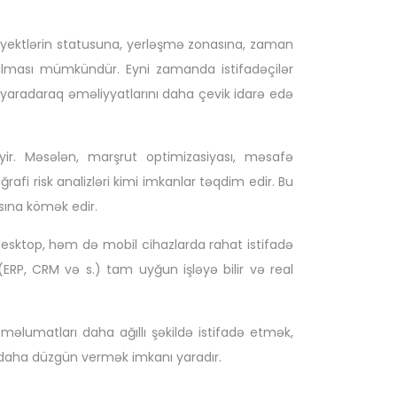
 obyektlərin statusuna, yerləşmə zonasına, zaman
yrılması mümkündür. Eyni zamanda istifadəçilər
r yaradaraq əməliyyatlarını daha çevik idarə edə
yir. Məsələn, marşrut optimizasiyası, məsafə
fi risk analizləri kimi imkanlar təqdim edir. Bu
sına kömək edir.
sktop, həm də mobil cihazlarda rahat istifadə
lə (ERP, CRM və s.) tam uyğun işləyə bilir və real
əlumatları daha ağıllı şəkildə istifadə etmək,
ı daha düzgün vermək imkanı yaradır.