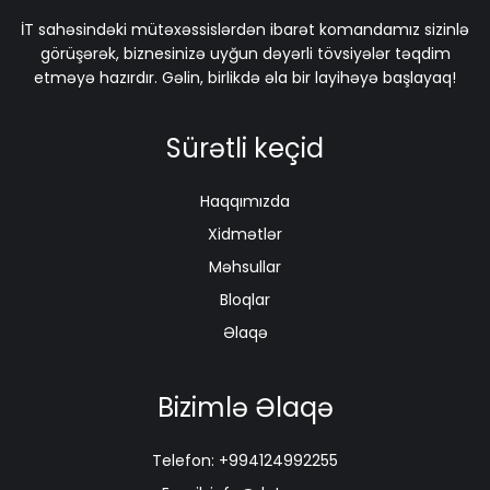
İT sahəsindəki mütəxəssislərdən ibarət komandamız sizinlə
görüşərək, biznesinizə uyğun dəyərli tövsiyələr təqdim
etməyə hazırdır. Gəlin, birlikdə əla bir layihəyə başlayaq!
Sürətli keçid
Haqqımızda
Xidmətlər
Məhsullar
Bloqlar
Əlaqə
Bizimlə Əlaqə
Telefon: +994124992255