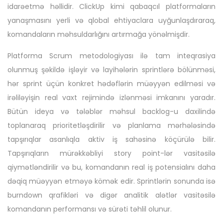
idarəetmə həllidir. ClickUp kimi qabaqcıl platformaların
yanaşmasını yerli və qlobal ehtiyaclara uyğunlaşdıraraq,
komandaların məhsuldarlığını artırmağa yönəlmişdir.
Platforma Scrum metodologiyası ilə tam inteqrasiya
olunmuş şəkildə işləyir və layihələrin sprintlərə bölünməsi,
hər sprint üçün konkret hədəflərin müəyyən edilməsi və
irəliləyişin real vaxt rejimində izlənməsi imkanını yaradır.
Bütün ideya və tələblər məhsul backlog-u daxilində
toplanaraq prioritetləşdirilir və planlama mərhələsində
tapşırıqlar asanlıqla aktiv iş sahəsinə köçürülə bilir.
Tapşırıqların mürəkkəbliyi story point-lər vasitəsilə
qiymətləndirilir və bu, komandanın real iş potensialını daha
dəqiq müəyyən etməyə kömək edir. Sprintlərin sonunda isə
burndown qrafikləri və digər analitik alətlər vasitəsilə
komandanın performansı və sürəti təhlil olunur.