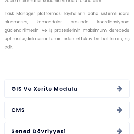
vacib məlumatlar saxlanıla və idarə oluna bilər.
Task Manager platforması layihələrin daha sistemli idarə
olunmasını, komandalar arasında koordinasiyanın
gücləndirilməsini və iş proseslərinin maksimum dərəcədə
optimallaşdırılmasını təmin edən effektiv bir həll kimi çıxış
edir.
GIS Və Xəritə Modulu
CMS
Sənəd Dövriyyəsi