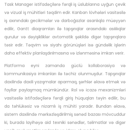
Task Manager istifadəçilərə fərqli iş üslublarına uyğun çevik
və vizual iş mühitləri təqdim edir. Kanban lövhələri vasitəsilə
iş axınındakı gecikmələr və darboğazlar asanlıqla müəyyən
edilir, Gantt diaqramları ilə tapşırıqlar arasındakı asılılıqlar
qurulur və dəyişikliklər avtomatik şəkildə digər tapşırıqlara
təsir edir. Təqvim və siyahı görünüşləri isə gündəlik işlərin
daha effektiv planlaşdırılmasına və izlənməsinə imkan verir.
Platforma eyni zamanda güclü kollaborasiya və
kommunikasiya imkanları ilə təchiz olunmuşdur. Tapşırıqlar
daxilində daxili yazışmalar aparmaq, şərhlər əlavə etmək və
fayllar paylaşmaq mümkündür. Rol və icazə mexanizmləri
vasitəsilə istifadəçilərə fərqli giriş hüquqları təyin edilir, bu
da təhlükəsiz və nizamlı iş mühiti yaradır. Bundan əlavə,
sistem daxilində mərkəzləşdirilmiş sənəd bazası mövcuddur
ki, burada layihəyə aid texniki sənədlər, təlimatlar və digər