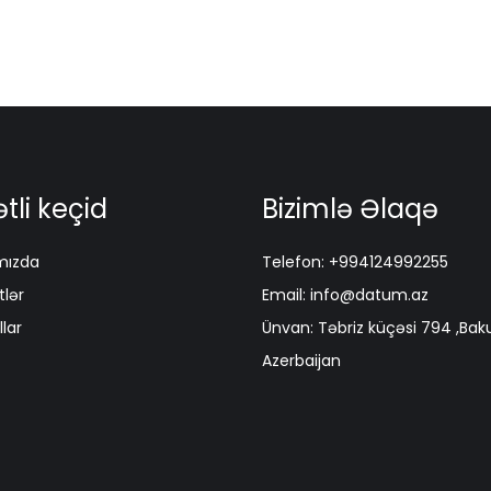
tli keçid
Bizimlə Əlaqə
mızda
Telefon: +994124992255
lər
Email: info@datum.az
lar
Ünvan: Təbriz küçəsi 794 ,Baku
Azerbaijan