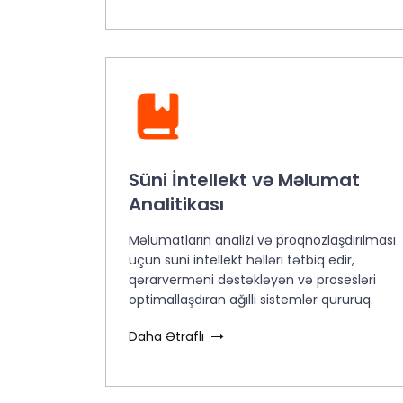
Süni İntellekt və Məlumat
Analitikası
Məlumatların analizi və proqnozlaşdırılması
üçün süni intellekt həlləri tətbiq edir,
qərarverməni dəstəkləyən və prosesləri
optimallaşdıran ağıllı sistemlər qururuq.
Daha Ətraflı