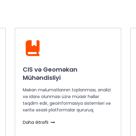
CIS və Geoməkan
Mühəndisliyi
Məkan məlumatlarının toplanması, analizi
və idarə olunması üzrə müasir həllər
təqdim edir, geoinformasiya sistemləri və
xəritə əsaslı platformalar qururuq.
Daha Ətraflı