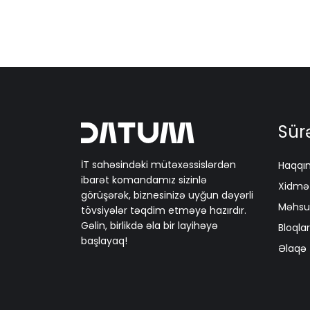
Sürə
İT sahəsindəki mütəxəssislərdən
Haqqı
ibarət komandamız sizinlə
Xidmət
görüşərək, biznesinizə uyğun dəyərli
Məhsul
tövsiyələr təqdim etməyə hazırdır.
Gəlin, birlikdə əla bir layihəyə
Bloqlar
başlayaq!
Əlaqə