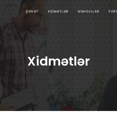
ŞIRKƏT
XIDMƏTLƏR
MƏHSULLAR
POR
Xidmətlər