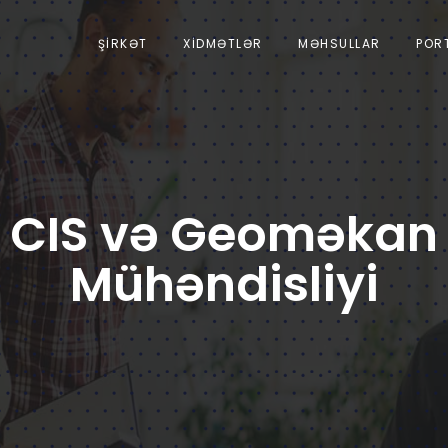
ŞIRKƏT
XIDMƏTLƏR
MƏHSULLAR
POR
CIS və Geoməkan
Mühəndisliyi