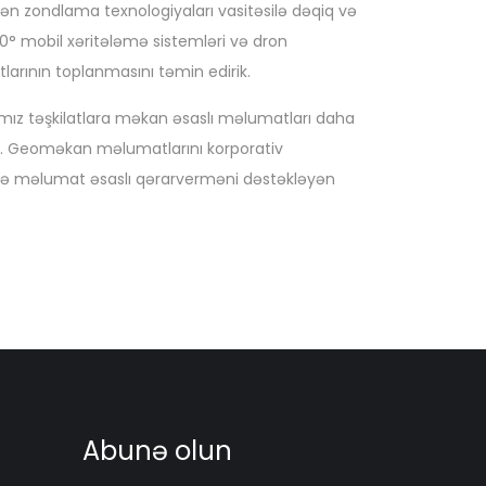
n zondlama texnologiyaları vasitəsilə dəqiq və
360° mobil xəritələmə sistemləri və dron
larının toplanmasını təmin edirik.
mız təşkilatlara məkan əsaslı məlumatları daha
r. Geoməkan məlumatlarını korporativ
k və məlumat əsaslı qərarverməni dəstəkləyən
Abunə olun