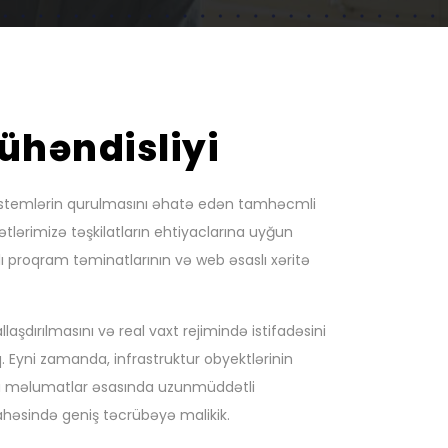
həndisliyi
sistemlərin qurulmasını əhatə edən tamhəcmli
tlərimizə təşkilatların ehtiyaclarına uyğun
ı proqram təminatlarının və web əsaslı xəritə
aşdırılmasını və real vaxt rejimində istifadəsini
ıq. Eyni zamanda, infrastruktur obyektlərinin
bu məlumatlar əsasında uzunmüddətli
həsində geniş təcrübəyə malikik.