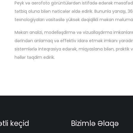
Peyk və aerofoto görüntülərdən istifadə edərək məsafədə
tətbiq oluna bilən nəticələr əldə edirik. Bununla yanaşı, 
texnologiyaları vasitəsilə yüksək dəqiqlikli məkan məlumat
Məkan analizi, modelləşdirmə və vizuallaşdırma imkanları
dərindən anlamaq və effektiv idarə etmək imkanı yaradı
sistemlərlə inteqrasiya edərək, miqyaslana bilən, prakti
həllər təqdim edirik.
tli keçid
Bizimlə Əlaqə