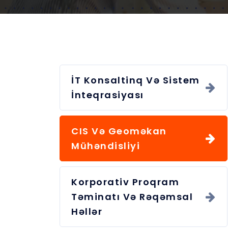
İT Konsaltinq Və Sistem
İnteqrasiyası
CIS Və Geoməkan
Mühəndisliyi
Korporativ Proqram
Təminatı Və Rəqəmsal
Həllər