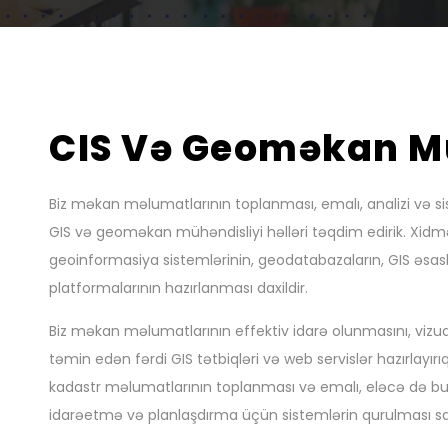
CIS Və Geoməkan Mü
Biz məkan məlumatlarının toplanması, emalı, analizi və 
GIS və geoməkan mühəndisliyi həlləri təqdim edirik. Xidmə
geoinformasiya sistemlərinin, geodatabazaların, GIS əsasl
platformalarının hazırlanması daxildir.
Biz məkan məlumatlarının effektiv idarə olunmasını, vizuall
təmin edən fərdi GIS tətbiqləri və web servislər hazırlayır
kadastr məlumatlarının toplanması və emalı, eləcə də 
idarəetmə və planlaşdırma üçün sistemlərin qurulması sa