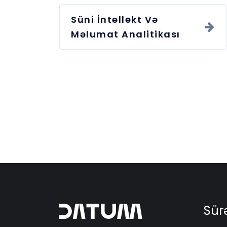
Süni İntellekt Və
Məlumat Analitikası
Sürə